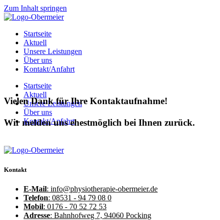
Zum Inhalt springen
Startseite
Aktuell
Unsere Leistungen
Über uns
Kontakt/Anfahrt
Startseite
Aktuell
Vielen Dank für Ihre Kontaktaufnahme!
Unsere Leistungen
Über uns
Kontakt/Anfahrt
Wir melden uns ehestmöglich bei Ihnen zurück.
Kontakt
E-Mail
: info@physiotherapie-obermeier.de
Telefon
: 08531 - 94 79 08 0
Mobil
: 0176 - 70 52 72 53
Adresse
: Bahnhofweg 7, 94060 Pocking